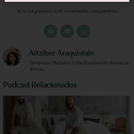
Si te ha gustado este contenido, compártelo:
Aitziber Araquistain
Terapeuta Holística y Facilitadora de Barras de
Access.
Podcast Relacionados