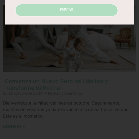
ENVIAR
Comienza un Nuevo Reto de Hábitos y
Transforma tu Rutina
25 de octubre de 2024
No hay comentarios
Bienvenidos a la mitad del mes de octubre. Seguramente,
muchos de vosotros ya habéis vuelto a la rutina tras el verano.
Este es el momento
LEER MÁS »