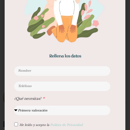
Escuchar Ahora en Spotify
Si te ha gustado este contenido, compártelo:
Rellena los datos
Aitziber Araquistain
¿Qué necesitas?
Terapeuta Holística y Facilitadora de Barras de
Access.
Podcast Relacionados
He leído y acepto la
Política de Privacidad