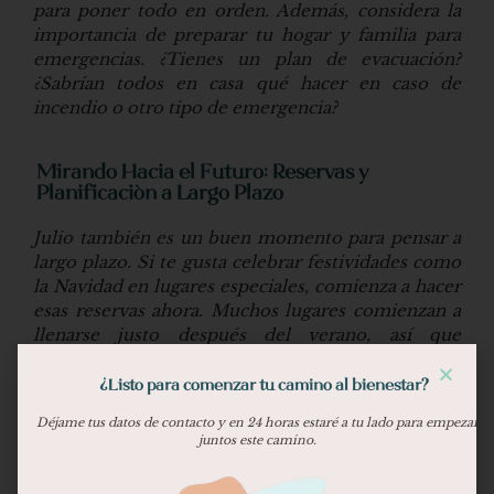
para poner todo en orden. Además, considera la
importancia de preparar tu hogar y familia para
emergencias. ¿Tienes un plan de evacuación?
¿Sabrían todos en casa qué hacer en caso de
incendio o otro tipo de emergencia?
Mirando Hacia el Futuro: Reservas y
Planificación a Largo Plazo
Julio también es un buen momento para pensar a
largo plazo. Si te gusta celebrar festividades como
la Navidad en lugares especiales, comienza a hacer
esas reservas ahora. Muchos lugares comienzan a
llenarse justo después del verano, así que
planificar con anticipación puede asegurarte los
mejores lugares a los mejores precios.
¿Listo para comenzar tu camino al bienestar?
Déjame tus datos de contacto y en 24 horas estaré a tu lado para empezar
juntos este camino.
Conclusión
Julio es mucho más que la mitad del verano; es