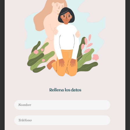
una oportunidad para poner en orden nuestras
vidas, disfrutar del tiempo al aire libre y
prepararnos para el futuro. Con un poco de
planificación y atención a los detalles, puedes
hacer que este julio sea uno de los más
productivos y satisfactorios hasta ahora. Prepárate
para disfrutar de todo lo que este mes tiene para
ofrecer, asegurándote de que cuando llegue
agosto, estarás más que listo para enfrentar la
segunda mitad del año con confianza y serenidad.
Escuchar Ahora en Spotify
Rellena los datos
Si te ha gustado este contenido, compártelo: