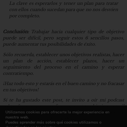
La clave es esperarlos y tener un plan para tratar
con ellos cuando sucedan para que no nos desvíen
por completo.
Conclusión:
Trabajar hacia cualquier tipo de objetivo
puede ser difícil, pero seguir estos 6 sencillos pasos,
puede aumentar tus posibilidades de éxito.
Sólo recuerda, establecer unos objetivos realistas, hacer
un plan de acción, establecer plazos, hacer un
seguimiento del proceso en el camino y esperar
contratiempo.
¡Haz todo esto y estarás en el buen camino y no fracasar
en tus objetivos!
Si te ha gustado este post, te invito a oír mi podcast
sobre 6 pasos para no fracasar en tus objetivos, en él
Utilizamos cookies para ofrecerte la mejor experiencia en
encontrarás más información y algunos tips que te
nuestra web.
ayudarán a conseguir lo que deseas.
Puedes aprender más sobre qué cookies utilizamos o